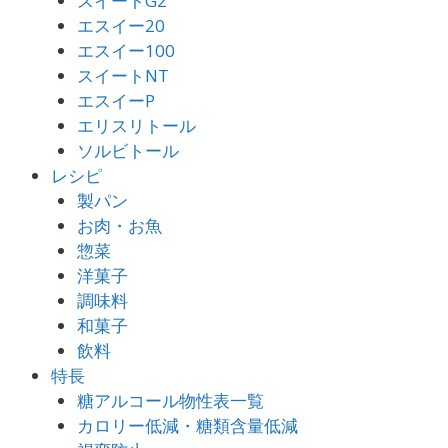
スイートG2
エスイー20
エスイー100
スイートNT
エスイーP
エリスリトール
ソルビトール
レシピ
製パン
お肉・お魚
惣菜
洋菓子
調味料
和菓子
飲料
特長
糖アルコール物性表一覧
カロリー低減・糖類含量低減