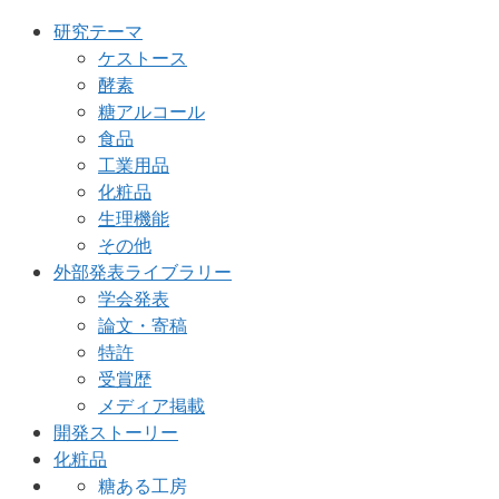
研究テーマ
ケストース
酵素
糖アルコール
食品
工業用品
化粧品
生理機能
その他
外部発表ライブラリー
学会発表
論文・寄稿
特許
受賞歴
メディア掲載
開発ストーリー
化粧品
糖ある工房