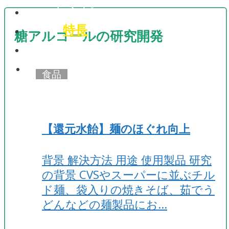
レシピ
特長
糖アルコールの研究開発
よくあるご質問
食品
【還元水飴】麺のほぐれ向上
背景 解決方法 用途 使用製品 研究
の背景 CVSやスーパーに並ぶチル
ド麺、袋入りの焼きそば、茹でう
どんなどの麺製品にお…