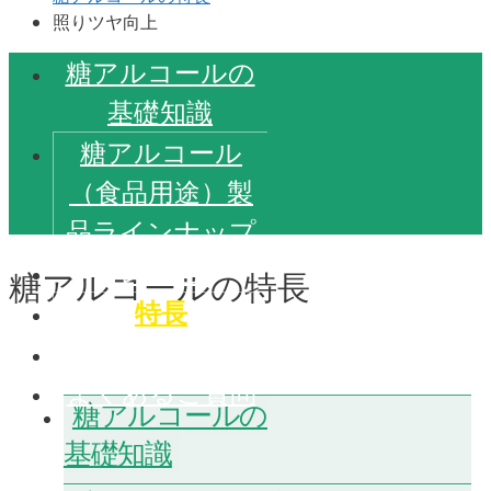
照りツヤ向上
糖アルコールの
基礎知識
糖アルコール
（食品用途）製
品ラインナップ
レシピ
糖アルコールの特長
特長
アイテム別効果
よくあるご質問
糖アルコールの
基礎知識