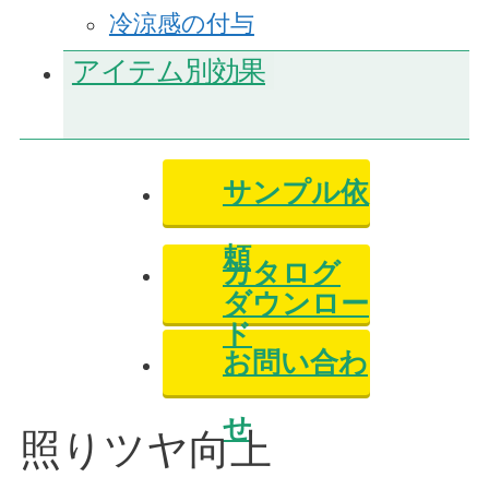
冷涼感の付与
アイテム別効果
サンプル依
頼
カタログ
ダウンロー
ド
お問い合わ
せ
照りツヤ向上