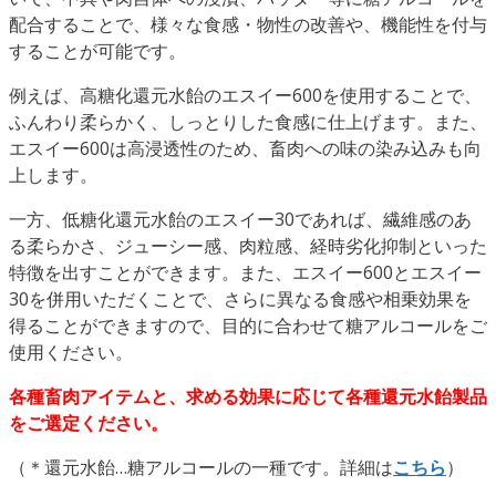
配合することで、様々な食感・物性の改善や、機能性を付与
することが可能です。
例えば、高糖化還元水飴のエスイー600を使用することで、
ふんわり柔らかく、しっとりした食感に仕上げます。また、
エスイー600は高浸透性のため、畜肉への味の染み込みも向
上します。
一方、低糖化還元水飴のエスイー30であれば、繊維感のあ
る柔らかさ、ジューシー感、肉粒感、経時劣化抑制といった
特徴を出すことができます。また、エスイー600とエスイー
30を併用いただくことで、さらに異なる食感や相乗効果を
得ることができますので、目的に合わせて糖アルコールをご
使用ください。
各種畜肉アイテムと、求める効果に応じて各種還元水飴製品
をご選定ください。
（＊還元水飴…糖アルコールの一種です。詳細は
こちら
）