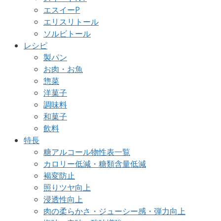
エスイーP
エリスリトール
ソルビトール
レシピ
製パン
お肉・お魚
惣菜
洋菓子
調味料
和菓子
飲料
特長
糖アルコール物性表一覧
カロリー低減・糖類含量低減
褐変防止
照りツヤ向上
浸透性向上
肉の柔らかさ・ジューシー感・弾力向上