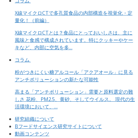
コラム
X線マイクロCTで多孔質食品の内部構造を視覚化・定
量化！（前編）
X線マイクロCTとは？食品にとっておいしさは、主に
風味と食感で構成されています。特にクッキーやケー
キなど、内部に空気を多…
コラム
粉がつきにくい糖アルコール「アクアオール」に見る
アンチポリューションの新たな可能性
高まる「アンチポリューション」需要と原料選定の難
しさ 花粉、PM2.5、黄砂、そしてウイルス。 現代の生
活環境において、…
研究組織について
Bフードサイエンス研究サイトについて
動画コンテンツ