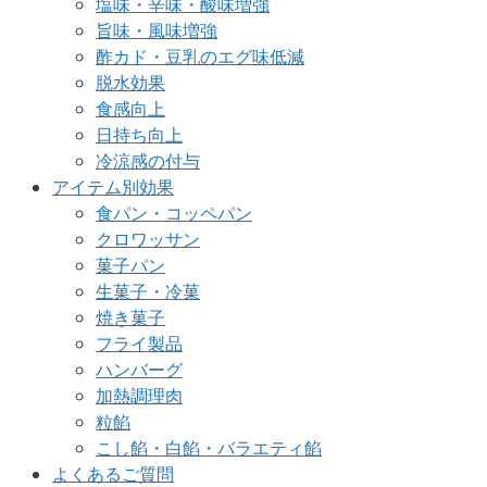
塩味・辛味・酸味増強
旨味・風味増強
酢カド・豆乳のエグ味低減
脱水効果
食感向上
日持ち向上
冷涼感の付与
アイテム別効果
食パン・コッペパン
クロワッサン
菓子パン
生菓子・冷菓
焼き菓子
フライ製品
ハンバーグ
加熱調理肉
粒餡
こし餡・白餡・バラエティ餡
よくあるご質問