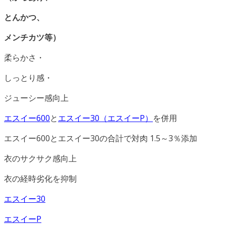
とんかつ、
メンチカツ等）
柔らかさ・
しっとり感・
ジューシー感向上
エスイー600
と
エスイー30（
エスイーP）
を併用
エスイー600とエスイー30の合計で対肉 1.5～3％添加
衣のサクサク感向上
衣の経時劣化を抑制
エスイー30
エスイーP