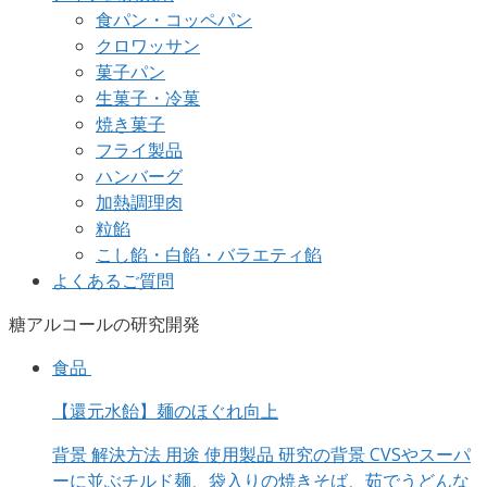
食パン・コッペパン
クロワッサン
菓子パン
生菓子・冷菓
焼き菓子
フライ製品
ハンバーグ
加熱調理肉
粒餡
こし餡・白餡・バラエティ餡
よくあるご質問
糖アルコールの研究開発
食品
【還元水飴】麺のほぐれ向上
背景 解決方法 用途 使用製品 研究の背景 CVSやスーパ
ーに並ぶチルド麺、袋入りの焼きそば、茹でうどんな