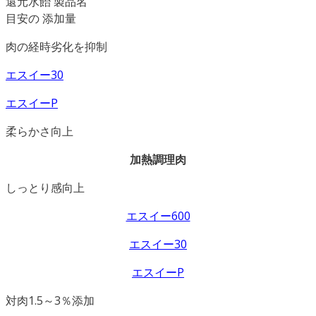
還元水飴 製品名
目安の 添加量
肉の経時劣化を抑制
エスイー30
エスイーP
柔らかさ向上
加熱調理肉
しっとり感向上
エスイー600
エスイー30
エスイーP
対肉1.5～3％添加