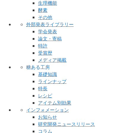
生理機能
酵素
その他
外部発表ライブラリー
学会発表
論文・寄稿
特許
受賞歴
メディア掲載
糖ある工房
基礎知識
ラインナップ
特長
レシピ
アイテム別効果
インフォメーション
お知らせ
研究開発ニュースリリース
コラム