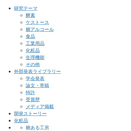
研究テーマ
酵素
ケストース
糖アルコール
食品
工業用品
化粧品
生理機能
その他
外部発表ライブラリー
学会発表
論文・寄稿
特許
受賞歴
メディア掲載
開発ストーリー
化粧品
糖ある工房