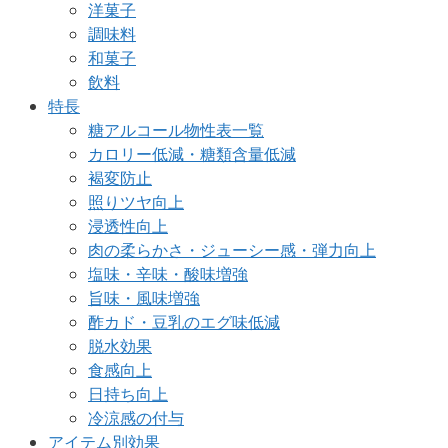
洋菓子
調味料
和菓子
飲料
特長
糖アルコール物性表一覧
カロリー低減・糖類含量低減
褐変防止
照りツヤ向上
浸透性向上
肉の柔らかさ・ジューシー感・弾力向上
塩味・辛味・酸味増強
旨味・風味増強
酢カド・豆乳のエグ味低減
脱水効果
食感向上
日持ち向上
冷涼感の付与
アイテム別効果