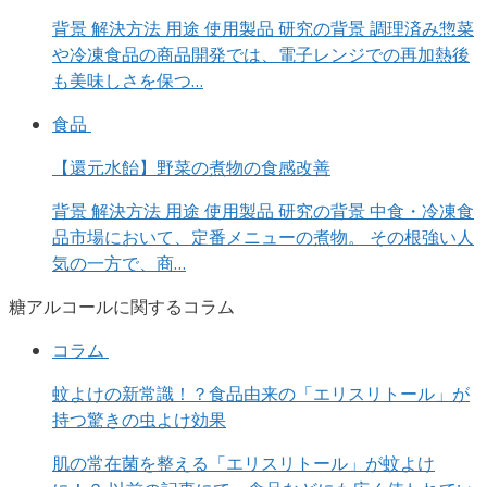
背景 解決方法 用途 使用製品 研究の背景 調理済み惣菜
や冷凍食品の商品開発では、電子レンジでの再加熱後
も美味しさを保つ…
食品
【還元水飴】野菜の煮物の食感改善
背景 解決方法 用途 使用製品 研究の背景 中食・冷凍食
品市場において、定番メニューの煮物。 その根強い人
気の一方で、商…
糖アルコールに関するコラム
コラム
蚊よけの新常識！？食品由来の「エリスリトール」が
持つ驚きの虫よけ効果
肌の常在菌を整える「エリスリトール」が蚊よけ