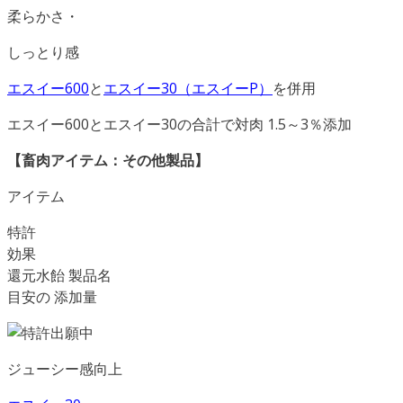
柔らかさ・
しっとり感
エスイー600
と
エスイー30（
エスイーP）
を併用
エスイー600とエスイー30の合計で対肉 1.5～3％添加
【畜肉アイテム：その他製品】
アイテム
特許
効果
還元水飴 製品名
目安の 添加量
ジューシー感向上