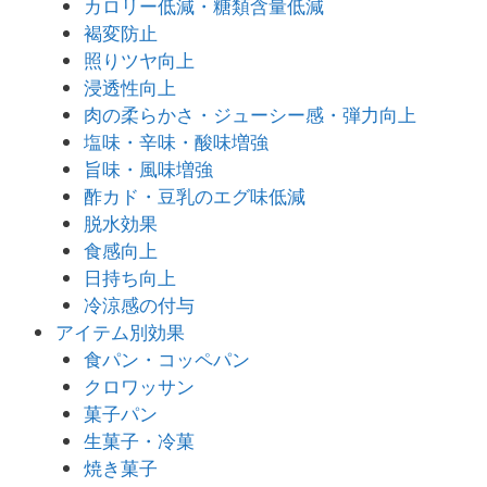
カロリー低減・糖類含量低減
褐変防止
照りツヤ向上
浸透性向上
肉の柔らかさ・ジューシー感・弾力向上
塩味・辛味・酸味増強
旨味・風味増強
酢カド・豆乳のエグ味低減
脱水効果
食感向上
日持ち向上
冷涼感の付与
アイテム別効果
食パン・コッペパン
クロワッサン
菓子パン
生菓子・冷菓
焼き菓子