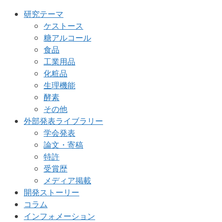
研究テーマ
ケストース
糖アルコール
食品
工業用品
化粧品
生理機能
酵素
その他
外部発表ライブラリー
学会発表
論文・寄稿
特許
受賞歴
メディア掲載
開発ストーリー
コラム
インフォメーション