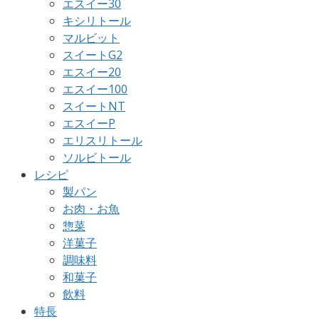
エスイー30
キシリトール
マルビット
スイートG2
エスイー20
エスイー100
スイートNT
エスイーP
エリスリトール
ソルビトール
レシピ
製パン
お肉・お魚
惣菜
洋菓子
調味料
和菓子
飲料
特長