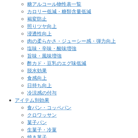
糖アルコール物性表一覧
カロリー低減・糖類含量低減
褐変防止
照りツヤ向上
浸透性向上
肉の柔らかさ・ジューシー感・弾力向上
塩味・辛味・酸味増強
旨味・風味増強
酢カド・豆乳のエグ味低減
脱水効果
食感向上
日持ち向上
冷涼感の付与
アイテム別効果
食パン・コッペパン
クロワッサン
菓子パン
生菓子・冷菓
焼き菓子