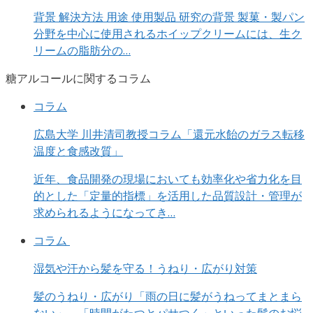
背景 解決方法 用途 使用製品 研究の背景 製菓・製パン
分野を中心に使用されるホイップクリームには、生ク
リームの脂肪分の…
糖アルコールに関するコラム
コラム
広島大学 川井清司教授コラム「還元水飴のガラス転移
温度と食感改質」
近年、食品開発の現場においても効率化や省力化を目
的とした「定量的指標」を活用した品質設計・管理が
求められるようになってき…
コラム
湿気や汗から髪を守る！うねり・広がり対策
髪のうねり・広がり「雨の日に髪がうねってまとまら