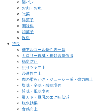
製パン
お肉・お魚
惣菜
洋菓子
調味料
和菓子
飲料
特長
糖アルコール物性表一覧
カロリー低減・糖類含量低減
褐変防止
照りツヤ向上
浸透性向上
肉の柔らかさ・ジューシー感・弾力向上
塩味・辛味・酸味増強
旨味・風味増強
酢カド・豆乳のエグ味低減
脱水効果
食感向上