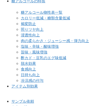
糖アルコールの特長
糖アルコール物性表一覧
カロリー低減・糖類含量低減
褐変防止
照りツヤ向上
浸透性向上
肉の柔らかさ・ジューシー感・弾力向上
塩味・辛味・酸味増強
旨味・風味増強
酢カド・豆乳のエグ味低減
脱水効果
食感向上
日持ち向上
冷涼感の付与
アイテム別効果
サンプル依頼