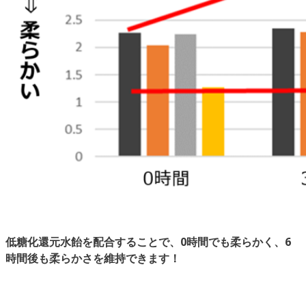
低糖化還元水飴を配合すること
で、
0
時間でも
柔らかく
、
6
時間
後も柔らかさを維持できます！