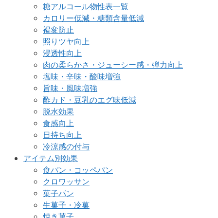
糖アルコール物性表一覧
カロリー低減・糖類含量低減
褐変防止
照りツヤ向上
浸透性向上
肉の柔らかさ・ジューシー感・弾力向上
塩味・辛味・酸味増強
旨味・風味増強
酢カド・豆乳のエグ味低減
脱水効果
食感向上
日持ち向上
冷涼感の付与
アイテム別効果
食パン・コッペパン
クロワッサン
菓子パン
生菓子・冷菓
焼き菓子