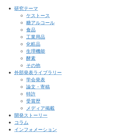
研究テーマ
ケストース
糖アルコール
食品
工業用品
化粧品
生理機能
酵素
その他
外部発表ライブラリー
学会発表
論文・寄稿
特許
受賞歴
メディア掲載
開発ストーリー
コラム
インフォメーション