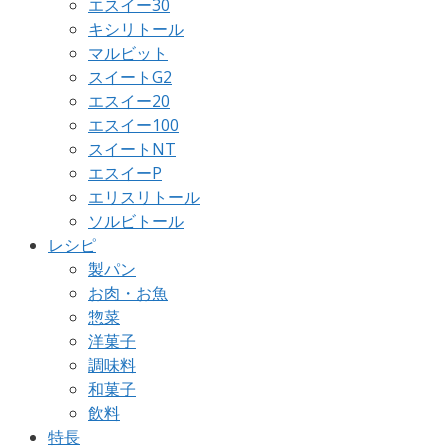
エスイー30
キシリトール
マルビット
スイートG2
エスイー20
エスイー100
スイートNT
エスイーP
エリスリトール
ソルビトール
レシピ
製パン
お肉・お魚
惣菜
洋菓子
調味料
和菓子
飲料
特長