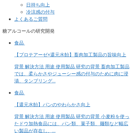
日持ち向上
冷涼感の付与
よくあるご質問
糖アルコールの研究開発
食品
【プロテアーゼ×還元水飴】畜肉加工製品の旨味向上
背景 解決方法 用途 使用製品 研究の背景 畜肉加工製品
では、柔らかさやジューシー感の付与のために肉に浸
漬、タンブリング…
食品
【還元水飴】パンのやわらかさ向上
背景 解決方法 用途 使用製品 研究の背景 小麦粉を使っ
たドウ加熱食品には、パン類、菓子類、麺類など幅広
い製品が存在し、…