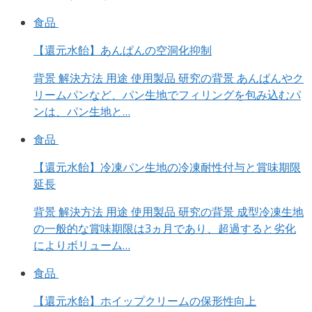
食品
【還元水飴】あんぱんの空洞化抑制
背景 解決方法 用途 使用製品 研究の背景 あんぱんやク
リームパンなど、パン生地でフィリングを包み込むパ
ンは、パン生地と…
食品
【還元水飴】冷凍パン生地の冷凍耐性付与と賞味期限
延長
背景 解決方法 用途 使用製品 研究の背景 成型冷凍生地
の一般的な賞味期限は3ヵ月であり、超過すると劣化
によりボリューム…
食品
【還元水飴】ホイップクリームの保形性向上