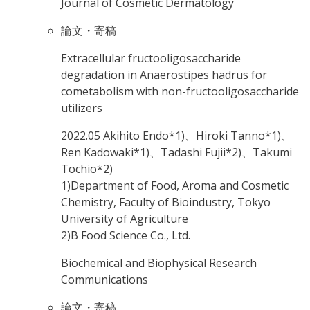
Journal of Cosmetic Dermatology
論文・寄稿
Extracellular fructooligosaccharide
degradation in Anaerostipes hadrus for
cometabolism with non-fructooligosaccharide
utilizers
2022.05
Akihito Endo*1)、Hiroki Tanno*1)、
Ren Kadowaki*1)、Tadashi Fujii*2)、Takumi
Tochio*2)
1)Department of Food, Aroma and Cosmetic
Chemistry, Faculty of Bioindustry, Tokyo
University of Agriculture
2)B Food Science Co., Ltd.
Biochemical and Biophysical Research
Communications
論文・寄稿