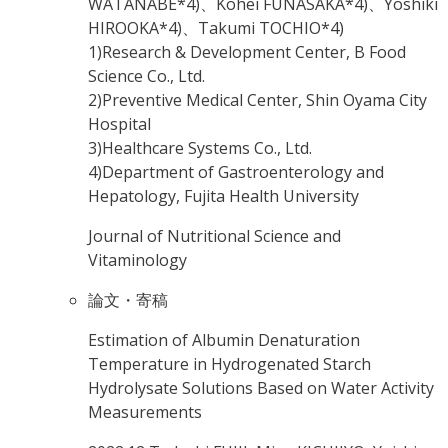
WATANABE*4)、Kohei FUNASAKA*4)、Yoshiki
HIROOKA*4)、Takumi TOCHIO*4)
1)Research & Development Center, B Food
Science Co., Ltd.
2)Preventive Medical Center, Shin Oyama City
Hospital
3)Healthcare Systems Co., Ltd.
4)Department of Gastroenterology and
Hepatology, Fujita Health University
Journal of Nutritional Science and
Vitaminology
論文・寄稿
Estimation of Albumin Denaturation
Temperature in Hydrogenated Starch
Hydrolysate Solutions Based on Water Activity
Measurements