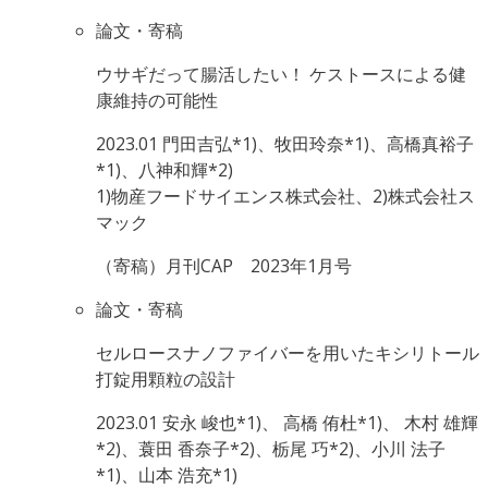
論文・寄稿
ウサギだって腸活したい！ ケストースによる健
康維持の可能性
2023.01
門田吉弘*1)、牧田玲奈*1)、高橋真裕子
*1)、八神和輝*2)
1)物産フードサイエンス株式会社、2)株式会社ス
マック
（寄稿）月刊CAP 2023年1月号
論文・寄稿
セルロースナノファイバーを用いたキシリトール
打錠用顆粒の設計
2023.01
安永 峻也*1)、 高橋 侑杜*1)、 木村 雄輝
*2)、蓑田 香奈子*2)、栃尾 巧*2)、小川 法子
*1)、山本 浩充*1)