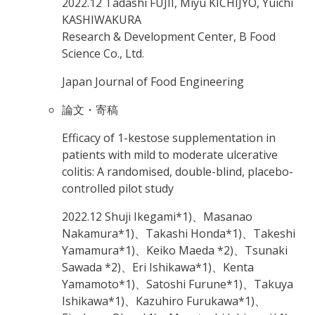
2022.12
Tadashi FUJII, Miyu KICHIJYO, Yuichi
KASHIWAKURA
Research & Development Center, B Food
Science Co., Ltd.
Japan Journal of Food Engineering
論文・寄稿
Efficacy of 1-kestose supplementation in
patients with mild to moderate ulcerative
colitis: A randomised, double-blind, placebo-
controlled pilot study
2022.12
Shuji Ikegami*1)、Masanao
Nakamura*1)、Takashi Honda*1)、Takeshi
Yamamura*1)、Keiko Maeda *2)、Tsunaki
Sawada *2)、Eri Ishikawa*1)、Kenta
Yamamoto*1)、Satoshi Furune*1)、Takuya
Ishikawa*1)、Kazuhiro Furukawa*1)、