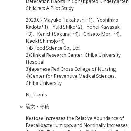
Defecation Habits in Constipated Kindergarten
Children: A Pilot Study
2023.07
Mayuko Takahashi*1)、Yoshihiro
Kadota*1)、Yuki Shiko*2)、Yohei Kawasaki
*3)、Kenichi Sakurai *4)、Chisato Mori *4)、
Naoki Shimojo*4)
1)B Food Science Co., Ltd.
2)Clinical Research Center, Chiba University
Hospital
3)Japanese Red Cross College of Nursing
4)Center for Preventive Medical Sciences,
Chiba University
Nutrients
論文・寄稿
Kestose Increases the Relative Abundance of
Faecalibacterium spp. and Nominally Increases