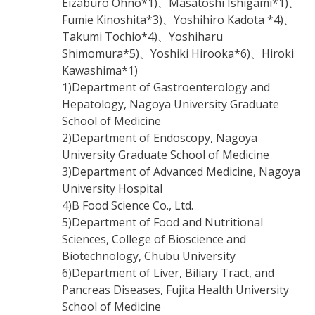
Eizaburo Ohno*1)、Masatoshi Ishigami*1)、
Fumie Kinoshita*3)、Yoshihiro Kadota *4)、
Takumi Tochio*4)、Yoshiharu
Shimomura*5)、Yoshiki Hirooka*6)、Hiroki
Kawashima*1)
1)Department of Gastroenterology and
Hepatology, Nagoya University Graduate
School of Medicine
2)Department of Endoscopy, Nagoya
University Graduate School of Medicine
3)Department of Advanced Medicine, Nagoya
University Hospital
4)B Food Science Co., Ltd.
5)Department of Food and Nutritional
Sciences, College of Bioscience and
Biotechnology, Chubu University
6)Department of Liver, Biliary Tract, and
Pancreas Diseases, Fujita Health University
School of Medicine