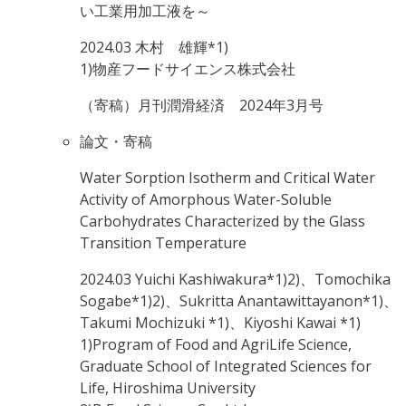
い工業用加工液を～
2024.03
木村 雄輝*1)
1)物産フードサイエンス株式会社
（寄稿）月刊潤滑経済 2024年3月号
論文・寄稿
Water Sorption Isotherm and Critical Water
Activity of Amorphous Water-Soluble
Carbohydrates Characterized by the Glass
Transition Temperature
2024.03
Yuichi Kashiwakura*1)2)、Tomochika
Sogabe*1)2)、Sukritta Anantawittayanon*1)、
Takumi Mochizuki *1)、Kiyoshi Kawai *1)
1)Program of Food and AgriLife Science,
Graduate School of Integrated Sciences for
Life, Hiroshima University