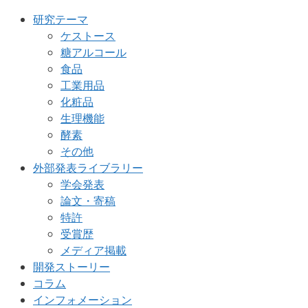
研究テーマ
ケストース
糖アルコール
食品
工業用品
化粧品
生理機能
酵素
その他
外部発表ライブラリー
学会発表
論文・寄稿
特許
受賞歴
メディア掲載
開発ストーリー
コラム
インフォメーション