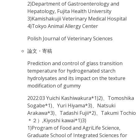
2)Department of Gastroenterology and
Hepatology, Fujita Health University
3)Kamishakujii Veterinary Medical Hospital
4)Tokyo Animal Allergy Center
Polish Journal of Veterinary Sciences
論文・寄稿
Prediction and control of glass transition
temperature for hydrogenated starch
hydrolysates and its impact on the texture
modification of gummy
2022.03
Yuichi Kashiwakura*1)2)、Tomoshika
Sogabe*1)、Yuri Hiyama*3)、Natsuki
Arakawa*3)、Tadashi Fujii*2)、Takumi Tochio
＊２）,Kiyoshi kawai*1)3)
1)Program of Food and AgriLife Science,
Graduate School of Integrated Sciences for