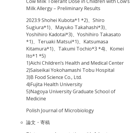
Cow Milk Tolerant Dose in Children with Cow’s
Milk Allergy – Preliminary Results
2023.9
Shohei Kubota*1 *2)、Shiro
Sugiura*1)、Mayuko Takahashi*3)、
Yoshihiro Kadotai*3)、Yoshihiro Takasato
*1)、Teruaki Matsui*1)、Katsumasa
Kitamura*1)、Takumi Tochio*3 *4)、Komei
Ito*1 *5)
1)Aichi Children’s Health and Medical Center
2)Saiseikai Yokohamashi Tobu Hospital
3)B Food Science Co., Ltd.
4)Fujita Health University
5)Nagoya University Graduate School of
Medicine
Polish Journal of Microbiology
論文・寄稿