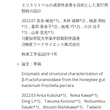
エリスリトールの成形性改善を目的とした直打用
顆粒の設計
2022.01
安永 峻也*1)，木村 雄輝*2)，桃原 周杜
*1)，蓑田 香奈子*2)，栃尾 巧*2)，小川 法子
*1)，山本 浩充*1)
1)愛知学院大学薬学部製剤学講座
2)物産フードサイエンス株式会社
粉体工学会誌59-1号
論文・寄稿
Enzymatic and structural characterization of
β‑fructofuranosidase from the honeybee gut
bacterium Frischella perrara
2022.03
Arisa Kubota*1)、Reika Kawai*1)、
Ding Li*1)、Takuma Kozono*1)、Nobumitsu
Sasaki*1)、Atsushi Nishikawa*1)、Tadashi