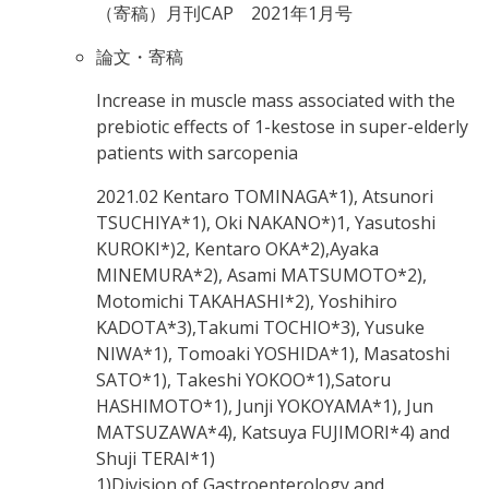
（寄稿）月刊CAP 2021年1月号
論文・寄稿
Increase in muscle mass associated with the
prebiotic effects of 1-kestose in super-elderly
patients with sarcopenia
2021.02
Kentaro TOMINAGA*1), Atsunori
TSUCHIYA*1), Oki NAKANO*)1, Yasutoshi
KUROKI*)2, Kentaro OKA*2),Ayaka
MINEMURA*2), Asami MATSUMOTO*2),
Motomichi TAKAHASHI*2), Yoshihiro
KADOTA*3),Takumi TOCHIO*3), Yusuke
NIWA*1), Tomoaki YOSHIDA*1), Masatoshi
SATO*1), Takeshi YOKOO*1),Satoru
HASHIMOTO*1), Junji YOKOYAMA*1), Jun
MATSUZAWA*4), Katsuya FUJIMORI*4) and
Shuji TERAI*1)
1)Division of Gastroenterology and