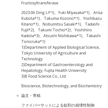
fructosyltransferase
2023.06
Ding Li*1)、Yuki Miyasaka*1)、Arisa
Kubota*1)、Takuma Kozono*1)、Yoshikazu
Kitano*1)、Nobumitsu Sasaki*1)、Tadashi
Fujii*2)、Takumi Tochio*2)、Yoshihiro
Kadota*3)、Atsushi Nishikawa*1)、Takashi
Tonozuka*1)
1)Department of Applied Biological Science,
Tokyo University of Agriculture and
Technology
2)Department of Gastroenterology and
Hepatology, Fujita Health University
3)B Food Science Co., Ltd.
Bioscience, Biotechnology, and Biochemistry
論文・寄稿
ファイバーサットによる錠剤の崩壊性制御