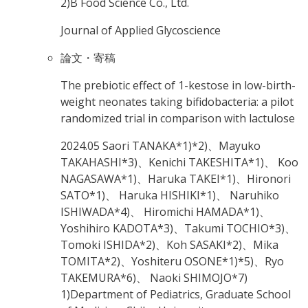
2)B Food Science Co., Ltd.
Journal of Applied Glycoscience
論文・寄稿
The prebiotic effect of 1-kestose in low-birth-
weight neonates taking bifidobacteria: a pilot
randomized trial in comparison with lactulose
2024.05
Saori TANAKA*1)*2)、Mayuko
TAKAHASHI*3)、Kenichi TAKESHITA*1)、 Koo
NAGASAWA*1)、Haruka TAKEI*1)、Hironori
SATO*1)、 Haruka HISHIKI*1)、 Naruhiko
ISHIWADA*4)、 Hiromichi HAMADA*1)、
Yoshihiro KADOTA*3)、Takumi TOCHIO*3)、
Tomoki ISHIDA*2)、Koh SASAKI*2)、Mika
TOMITA*2)、Yoshiteru OSONE*1)*5)、Ryo
TAKEMURA*6)、 Naoki SHIMOJO*7)
1)Department of Pediatrics, Graduate School