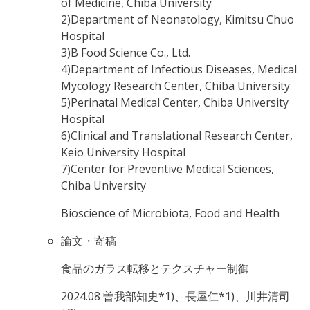
of Medicine, Chiba University
2)Department of Neonatology, Kimitsu Chuo
Hospital
3)B Food Science Co., Ltd.
4)Department of Infectious Diseases, Medical
Mycology Research Center, Chiba University
5)Perinatal Medical Center, Chiba University
Hospital
6)Clinical and Translational Research Center,
Keio University Hospital
7)Center for Preventive Medical Sciences,
Chiba University
Bioscience of Microbiota, Food and Health
論文・寄稿
食品のガラス転移とテクスチャー制御
2024.08
曽我部知史*1)、長屋仁*1)、川井清司