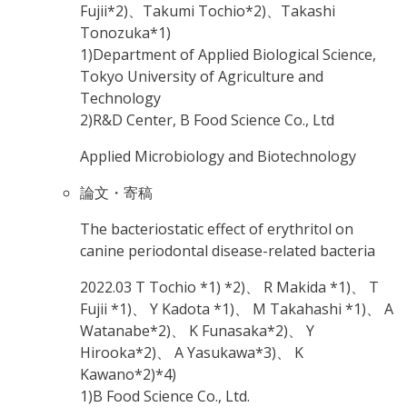
Fujii*2)、Takumi Tochio*2)、Takashi
Tonozuka*1)
1)Department of Applied Biological Science,
Tokyo University of Agriculture and
Technology
2)R&D Center, B Food Science Co., Ltd
Applied Microbiology and Biotechnology
論文・寄稿
The bacteriostatic effect of erythritol on
canine periodontal disease-related bacteria
2022.03
T Tochio *1) *2)、 R Makida *1)、 T
Fujii *1)、 Y Kadota *1)、 M Takahashi *1)、 A
Watanabe*2)、 K Funasaka*2)、 Y
Hirooka*2)、 A Yasukawa*3)、 K
Kawano*2)*4)
1)B Food Science Co., Ltd.