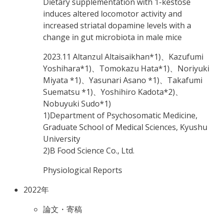
Dietary supplementation with 1-kestose
induces altered locomotor activity and
increased striatal dopamine levels with a
change in gut microbiota in male mice
2023.11
Altanzul Altaisaikhan*1)、Kazufumi
Yoshihara*1)、Tomokazu Hata*1)、Noriyuki
Miyata *1)、Yasunari Asano *1)、Takafumi
Suematsu *1)、Yoshihiro Kadota*2)、
Nobuyuki Sudo*1)
1)Department of Psychosomatic Medicine,
Graduate School of Medical Sciences, Kyushu
University
2)B Food Science Co., Ltd.
Physiological Reports
2022年
論文・寄稿