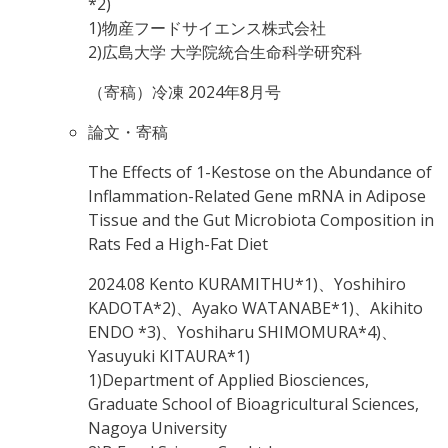
*2)
1)物産フードサイエンス株式会社
2)広島大学 大学院統合生命科学研究科
（寄稿）冷凍 2024年8月号
論文・寄稿
The Effects of 1-Kestose on the Abundance of
Inflammation-Related Gene mRNA in Adipose
Tissue and the Gut Microbiota Composition in
Rats Fed a High-Fat Diet
2024.08
Kento KURAMITHU*1)、Yoshihiro
KADOTA*2)、Ayako WATANABE*1)、Akihito
ENDO *3)、Yoshiharu SHIMOMURA*4)、
Yasuyuki KITAURA*1)
1)Department of Applied Biosciences,
Graduate School of Bioagricultural Sciences,
Nagoya University