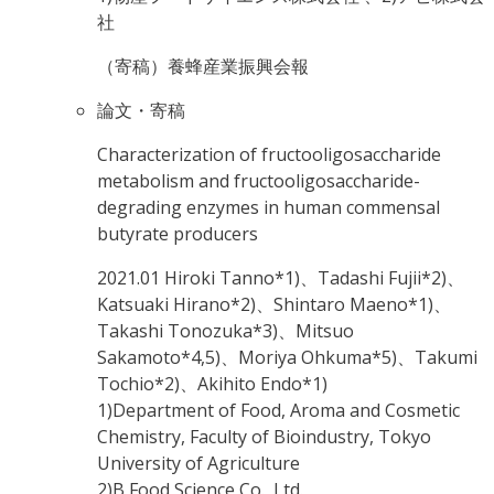
社
（寄稿）養蜂産業振興会報
論文・寄稿
Characterization of fructooligosaccharide
metabolism and fructooligosaccharide-
degrading enzymes in human commensal
butyrate producers
2021.01
Hiroki Tanno*1)、Tadashi Fujii*2)、
Katsuaki Hirano*2)、Shintaro Maeno*1)、
Takashi Tonozuka*3)、Mitsuo
Sakamoto*4,5)、Moriya Ohkuma*5)、Takumi
Tochio*2)、Akihito Endo*1)
1)Department of Food, Aroma and Cosmetic
Chemistry, Faculty of Bioindustry, Tokyo
University of Agriculture
2)B Food Science Co., Ltd.,