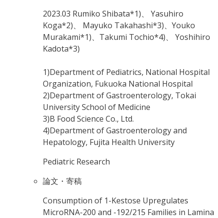
2023.03
Rumiko Shibata*1)、 Yasuhiro
Koga*2)、 Mayuko Takahashi*3)、Youko
Murakami*1)、Takumi Tochio*4)、 Yoshihiro
Kadota*3)
1)Department of Pediatrics, National Hospital
Organization, Fukuoka National Hospital
2)Department of Gastroenterology, Tokai
University School of Medicine
3)B Food Science Co., Ltd.
4)Department of Gastroenterology and
Hepatology, Fujita Health University
Pediatric Research
論文・寄稿
Consumption of 1-Kestose Upregulates
MicroRNA-200 and -192/215 Families in Lamina