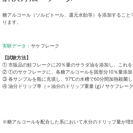
糖アルコール（ソルビトール、還元水飴等）を添加すること
ります。
実験データ：
サケフレーク
【試験方法】
① 市販品の鮭フレークに20％量のサラダ油を添加し、これ
② ①のサケフレークに、各糖アルコールを固形分10％量添
③ 各サンプルを瓶に充填し、97℃の水槽で60分間加熱殺菌
④ 油分ドリップ率（＝油分のドリップ重量 (g) / サケフレーク重
※糖アルコールを配合した系において水分のドリップ量が増