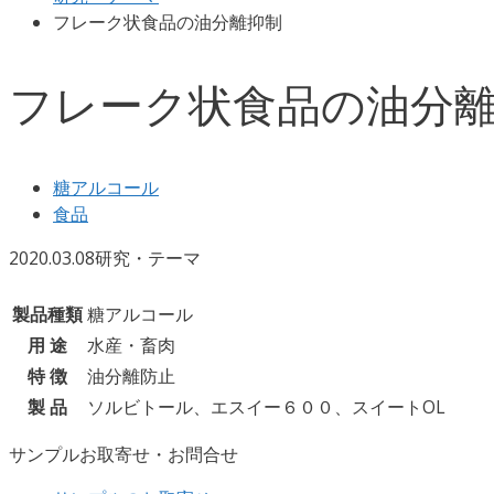
フレーク状食品の油分離抑制
フレーク状食品の油分
糖アルコール
食品
2020.03.08
研究・テーマ
製品種類
糖アルコール
用 途
水産・畜肉
特 徴
油分離防止
製 品
ソルビトール、エスイー６００、スイートOL
サンプルお取寄せ・お問合せ