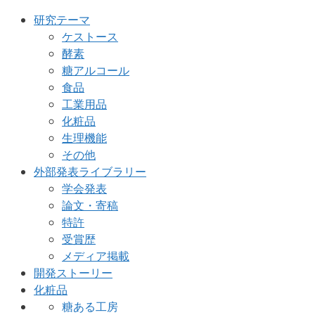
研究テーマ
ケストース
酵素
糖アルコール
食品
工業用品
化粧品
生理機能
その他
外部発表ライブラリー
学会発表
論文・寄稿
特許
受賞歴
メディア掲載
開発ストーリー
化粧品
糖ある工房