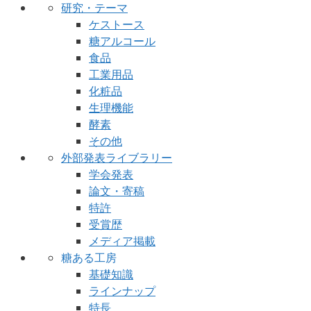
研究・テーマ
ケストース
糖アルコール
食品
工業用品
化粧品
生理機能
酵素
その他
外部発表ライブラリー
学会発表
論文・寄稿
特許
受賞歴
メディア掲載
糖ある工房
基礎知識
ラインナップ
特長