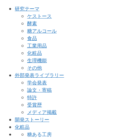
研究テーマ
ケストース
酵素
糖アルコール
食品
工業用品
化粧品
生理機能
その他
外部発表ライブラリー
学会発表
論文・寄稿
特許
受賞歴
メディア掲載
開発ストーリー
化粧品
糖ある工房