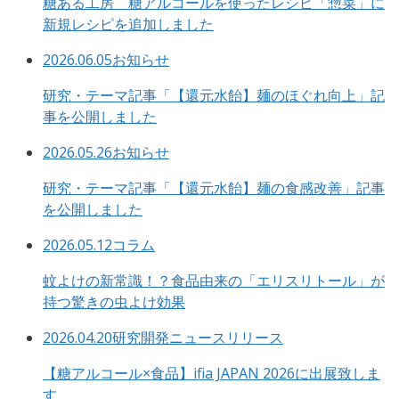
糖ある工房 糖アルコールを使ったレシピ「惣菜」に
新規レシピを追加しました
2026.06.05
お知らせ
研究・テーマ記事「【還元水飴】麺のほぐれ向上」記
事を公開しました
2026.05.26
お知らせ
研究・テーマ記事「【還元水飴】麺の食感改善」記事
を公開しました
2026.05.12
コラム
蚊よけの新常識！？食品由来の「エリスリトール」が
持つ驚きの虫よけ効果
2026.04.20
研究開発ニュースリリース
【糖アルコール×食品】ifia JAPAN 2026に出展致しま
す