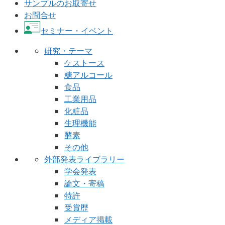
サンプルのお取寄せ
お問合せ
セミナー・イベント
研究・テーマ
ケストース
糖アルコール
食品
工業用品
化粧品
生理機能
酵素
その他
外部発表ライブラリー
学会発表
論文・寄稿
特許
受賞歴
メディア掲載