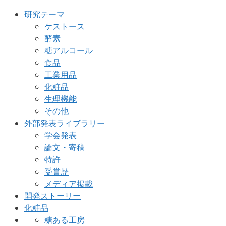
研究テーマ
ケストース
酵素
糖アルコール
食品
工業用品
化粧品
生理機能
その他
外部発表ライブラリー
学会発表
論文・寄稿
特許
受賞歴
メディア掲載
開発ストーリー
化粧品
糖ある工房