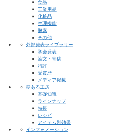
食品
工業用品
化粧品
生理機能
酵素
その他
外部発表ライブラリー
学会発表
論文・寄稿
特許
受賞歴
メディア掲載
糖ある工房
基礎知識
ラインナップ
特長
レシピ
アイテム別効果
インフォメーション