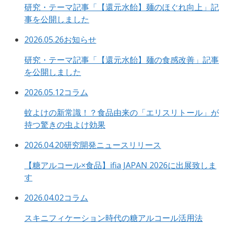
研究・テーマ記事「【還元水飴】麺のほぐれ向上」記
事を公開しました
2026.05.26
お知らせ
研究・テーマ記事「【還元水飴】麺の食感改善」記事
を公開しました
2026.05.12
コラム
蚊よけの新常識！？食品由来の「エリスリトール」が
持つ驚きの虫よけ効果
2026.04.20
研究開発ニュースリリース
【糖アルコール×食品】ifia JAPAN 2026に出展致しま
す
2026.04.02
コラム
スキニフィケーション時代の糖アルコール活用法