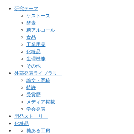
研究テーマ
ケストース
酵素
糖アルコール
食品
工業用品
化粧品
生理機能
その他
外部発表ライブラリー
論文・寄稿
特許
受賞歴
メディア掲載
学会発表
開発ストーリー
化粧品
糖ある工房