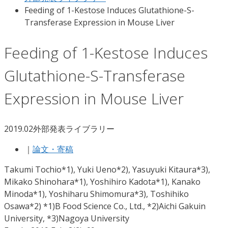
Feeding of 1-Kestose Induces Glutathione-S-
Transferase Expression in Mouse Liver
Feeding of 1-Kestose Induces
Glutathione-S-Transferase
Expression in Mouse Liver
2019.02
外部発表ライブラリー
｜
論文・寄稿
Takumi Tochio*1), Yuki Ueno*2), Yasuyuki Kitaura*3),
Mikako Shinohara*1), Yoshihiro Kadota*1), Kanako
Minoda*1), Yoshiharu Shimomura*3), Toshihiko
Osawa*2) *1)B Food Science Co., Ltd., *2)Aichi Gakuin
University, *3)Nagoya University