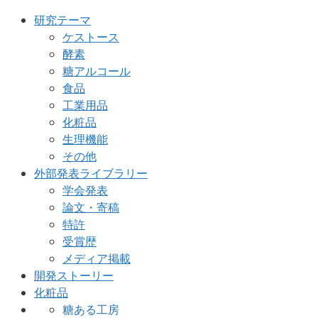
研究テーマ
ケストース
酵素
糖アルコール
食品
工業用品
化粧品
生理機能
その他
外部発表ライブラリー
学会発表
論文・寄稿
特許
受賞歴
メディア掲載
開発ストーリー
化粧品
糖ある工房