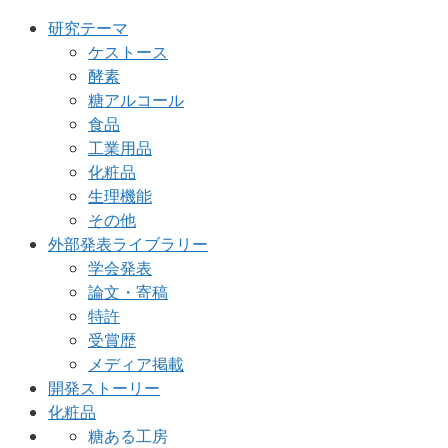
研究テーマ
ケストース
酵素
糖アルコール
食品
工業用品
化粧品
生理機能
その他
外部発表ライブラリー
学会発表
論文・寄稿
特許
受賞歴
メディア掲載
開発ストーリー
化粧品
糖ある工房