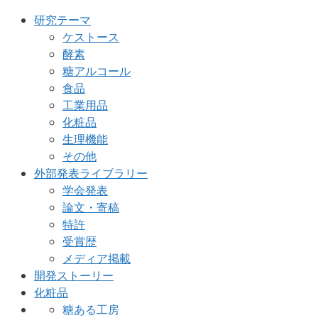
研究テーマ
ケストース
酵素
糖アルコール
食品
工業用品
化粧品
生理機能
その他
外部発表ライブラリー
学会発表
論文・寄稿
特許
受賞歴
メディア掲載
開発ストーリー
化粧品
糖ある工房