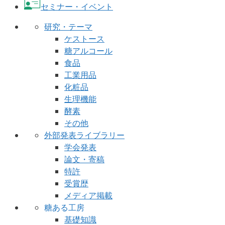
セミナー・イベント
研究・テーマ
ケストース
糖アルコール
食品
工業用品
化粧品
生理機能
酵素
その他
外部発表ライブラリー
学会発表
論文・寄稿
特許
受賞歴
メディア掲載
糖ある工房
基礎知識