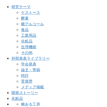
研究テーマ
ケストース
酵素
糖アルコール
食品
工業用品
化粧品
生理機能
その他
外部発表ライブラリー
学会発表
論文・寄稿
特許
受賞歴
メディア掲載
開発ストーリー
化粧品
糖ある工房