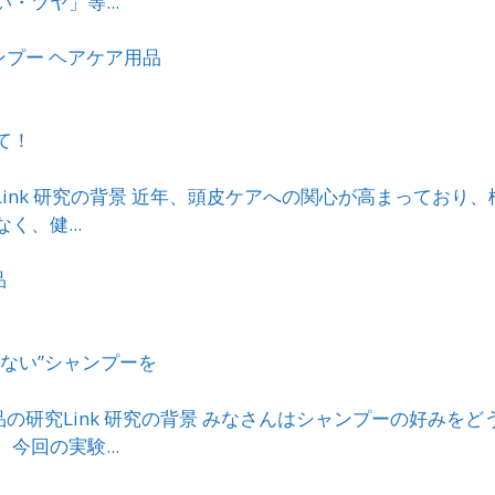
ツヤ」等...
ンプー
ヘアケア用品
て！
究Link 研究の背景 近年、頭皮ケアへの関心が高まってお
、健...
品
ない”シャンプーを
品の研究Link 研究の背景 みなさんはシャンプーの好み
回の実験...