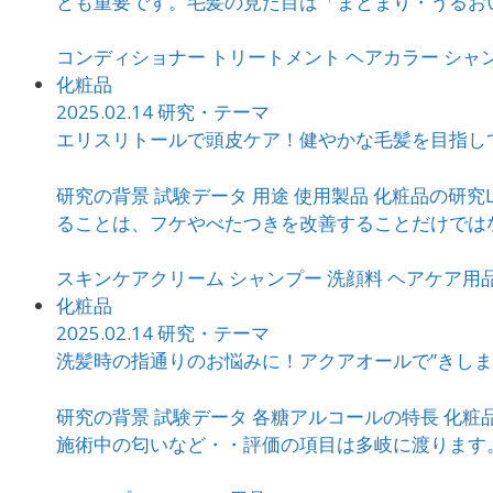
とも重要です。毛髪の見た目は「まとまり・うるおい・
コンディショナー
トリートメント
ヘアカラー
シャ
化粧品
2025.02.14
研究・テーマ
エリスリトールで頭皮ケア！健やかな毛髪を目指し
研究の背景 試験データ 用途 使用製品 化粧品の研
ることは、フケやべたつきを改善することだけではなく
スキンケアクリーム
シャンプー
洗顔料
ヘアケア用
化粧品
2025.02.14
研究・テーマ
洗髪時の指通りのお悩みに！アクアオールで”きしま
研究の背景 試験データ 各糖アルコールの特長 化粧
施術中の匂いなど・・評価の項目は多岐に渡ります。今