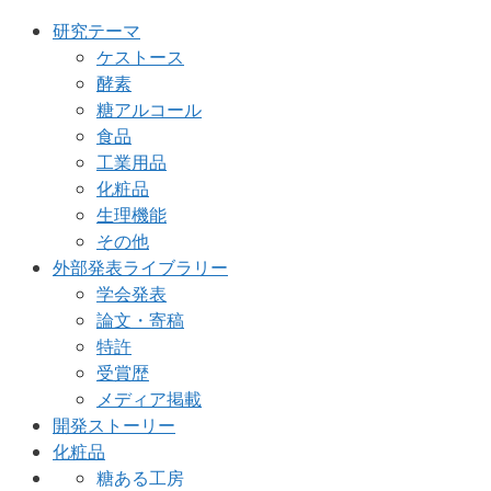
研究テーマ
ケストース
酵素
糖アルコール
食品
工業用品
化粧品
生理機能
その他
外部発表ライブラリー
学会発表
論文・寄稿
特許
受賞歴
メディア掲載
開発ストーリー
化粧品
糖ある工房