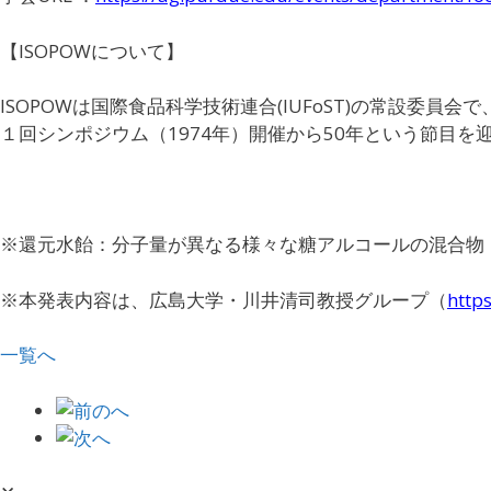
【ISOPOWについて】
ISOPOW
は国際食品科学技術連合(
IUFoST
)の常設委員会
１回シンポジウム（1974年）開催から
50年という節目を
※還元水飴：分子量が異なる様々な糖アルコールの混合物
※本発表内容は、広島大学・川井清司教授グループ（
http
一覧へ