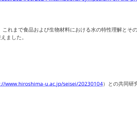
で、これまで食品および生物材料における水の特性理解とそ
迎え
ました。
s://www.hiroshima-u.ac.jp/seisei/20230104
）との共同研