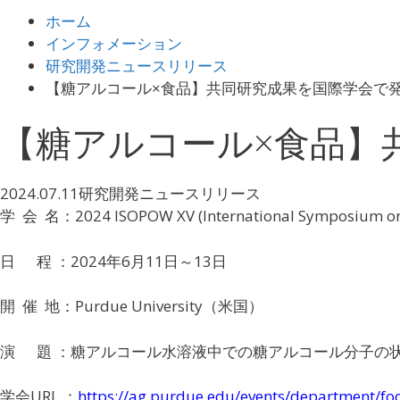
ホーム
インフォメーション
研究開発ニュースリリース
【糖アルコール×食品】共同研究成果を国際学会で
【糖アルコール×食品】
2024.07.11
研究開発ニュースリリース
学 会 名：
2024 ISOPOW XV (International Symposium on 
日 程 ：
202
4
年6月1
1
日～13日
開 催 地：
P
urdue
University
（米国）
演 題 ：糖アルコール水溶液中での糖アルコール分子の
学会URL ：
https://ag.purdue.edu/events/department/fo