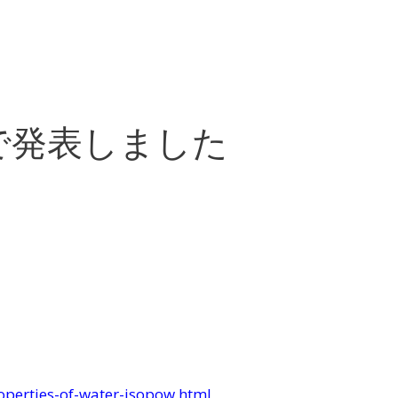
で発表しました
perties-of-water-isopow.html