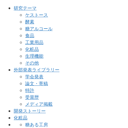
研究テーマ
ケストース
酵素
糖アルコール
食品
工業用品
化粧品
生理機能
その他
外部発表ライブラリー
学会発表
論文・寄稿
特許
受賞歴
メディア掲載
開発ストーリー
化粧品
糖ある工房