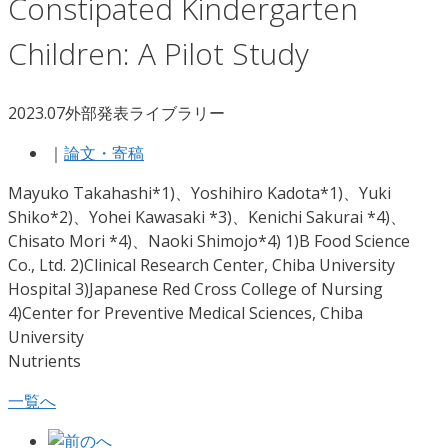
Constipated Kindergarten
Children: A Pilot Study
2023.07
外部発表ライブラリー
｜
論文・寄稿
Mayuko Takahashi*1)、Yoshihiro Kadota*1)、Yuki
Shiko*2)、Yohei Kawasaki *3)、Kenichi Sakurai *4)、
Chisato Mori *4)、Naoki Shimojo*4) 1)B Food Science
Co., Ltd. 2)Clinical Research Center, Chiba University
Hospital 3)Japanese Red Cross College of Nursing
4)Center for Preventive Medical Sciences, Chiba
University
Nutrients
一覧へ