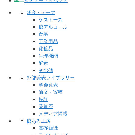
セミナー・イベント
研究・テーマ
ケストース
糖アルコール
食品
工業用品
化粧品
生理機能
酵素
その他
外部発表ライブラリー
学会発表
論文・寄稿
特許
受賞歴
メディア掲載
糖ある工房
基礎知識