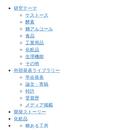
研究テーマ
ケストース
酵素
糖アルコール
食品
工業用品
化粧品
生理機能
その他
外部発表ライブラリー
学会発表
論文・寄稿
特許
受賞歴
メディア掲載
開発ストーリー
化粧品
糖ある工房