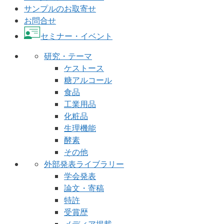
サンプルのお取寄せ
お問合せ
セミナー・イベント
研究・テーマ
ケストース
糖アルコール
食品
工業用品
化粧品
生理機能
酵素
その他
外部発表ライブラリー
学会発表
論文・寄稿
特許
受賞歴
メディア掲載