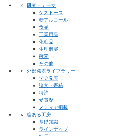
研究・テーマ
ケストース
糖アルコール
食品
工業用品
化粧品
生理機能
酵素
その他
外部発表ライブラリー
学会発表
論文・寄稿
特許
受賞歴
メディア掲載
糖ある工房
基礎知識
ラインナップ