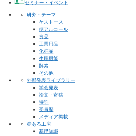
セミナー・イベント
研究・テーマ
ケストース
糖アルコール
食品
工業用品
化粧品
生理機能
酵素
その他
外部発表ライブラリー
学会発表
論文・寄稿
特許
受賞歴
メディア掲載
糖ある工房
基礎知識