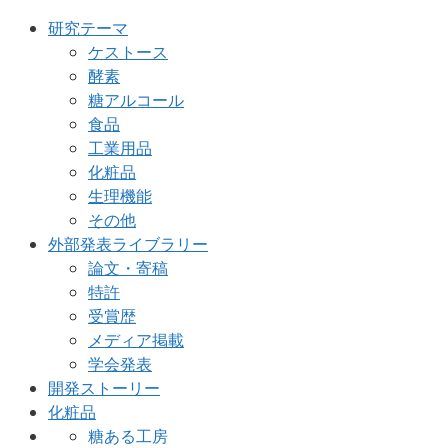
研究テーマ
ケストース
酵素
糖アルコール
食品
工業用品
化粧品
生理機能
その他
外部発表ライブラリー
論文・寄稿
特許
受賞歴
メディア掲載
学会発表
開発ストーリー
化粧品
糖ある工房