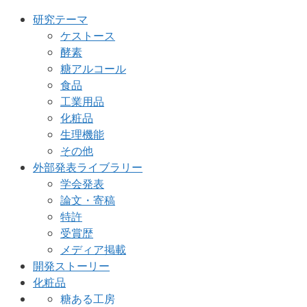
研究テーマ
ケストース
酵素
糖アルコール
食品
工業用品
化粧品
生理機能
その他
外部発表ライブラリー
学会発表
論文・寄稿
特許
受賞歴
メディア掲載
開発ストーリー
化粧品
糖ある工房