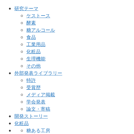
研究テーマ
ケストース
酵素
糖アルコール
食品
工業用品
化粧品
生理機能
その他
外部発表ライブラリー
特許
受賞歴
メディア掲載
学会発表
論文・寄稿
開発ストーリー
化粧品
糖ある工房