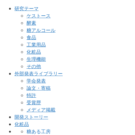
研究テーマ
ケストース
酵素
糖アルコール
食品
工業用品
化粧品
生理機能
その他
外部発表ライブラリー
学会発表
論文・寄稿
特許
受賞歴
メディア掲載
開発ストーリー
化粧品
糖ある工房