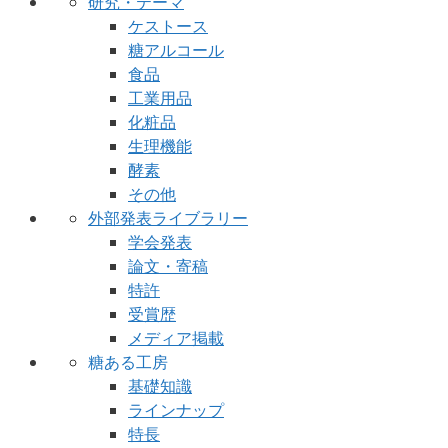
研究・テーマ
ケストース
糖アルコール
食品
工業用品
化粧品
生理機能
酵素
その他
外部発表ライブラリー
学会発表
論文・寄稿
特許
受賞歴
メディア掲載
糖ある工房
基礎知識
ラインナップ
特長