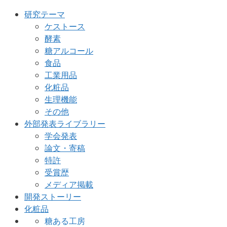
研究テーマ
ケストース
酵素
糖アルコール
食品
工業用品
化粧品
生理機能
その他
外部発表ライブラリー
学会発表
論文・寄稿
特許
受賞歴
メディア掲載
開発ストーリー
化粧品
糖ある工房