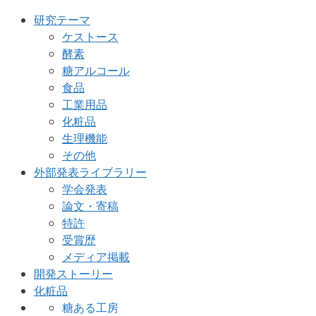
研究テーマ
ケストース
酵素
糖アルコール
食品
工業用品
化粧品
生理機能
その他
外部発表ライブラリー
学会発表
論文・寄稿
特許
受賞歴
メディア掲載
開発ストーリー
化粧品
糖ある工房