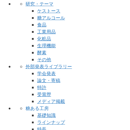
研究・テーマ
ケストース
糖アルコール
食品
工業用品
化粧品
生理機能
酵素
その他
外部発表ライブラリー
学会発表
論文・寄稿
特許
受賞歴
メディア掲載
糖ある工房
基礎知識
ラインナップ
特長