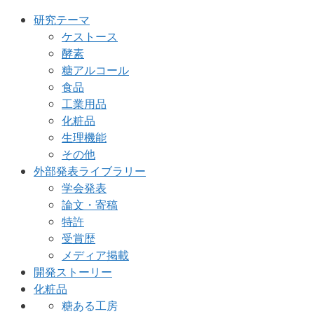
研究テーマ
ケストース
酵素
糖アルコール
食品
工業用品
化粧品
生理機能
その他
外部発表ライブラリー
学会発表
論文・寄稿
特許
受賞歴
メディア掲載
開発ストーリー
化粧品
糖ある工房