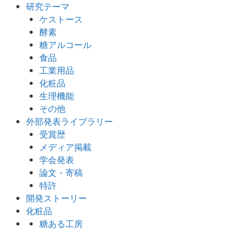
研究テーマ
ケストース
酵素
糖アルコール
食品
工業用品
化粧品
生理機能
その他
外部発表ライブラリー
受賞歴
メディア掲載
学会発表
論文・寄稿
特許
開発ストーリー
化粧品
糖ある工房