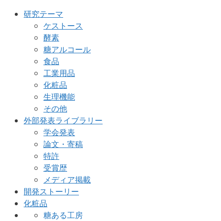
研究テーマ
ケストース
酵素
糖アルコール
食品
工業用品
化粧品
生理機能
その他
外部発表ライブラリー
学会発表
論文・寄稿
特許
受賞歴
メディア掲載
開発ストーリー
化粧品
糖ある工房