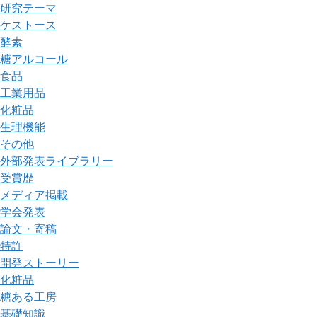
研究テーマ
ケストース
酵素
糖アルコール
食品
工業用品
化粧品
生理機能
その他
外部発表ライブラリー
受賞歴
メディア掲載
学会発表
論文・寄稿
特許
開発ストーリー
化粧品
糖ある工房
基礎知識