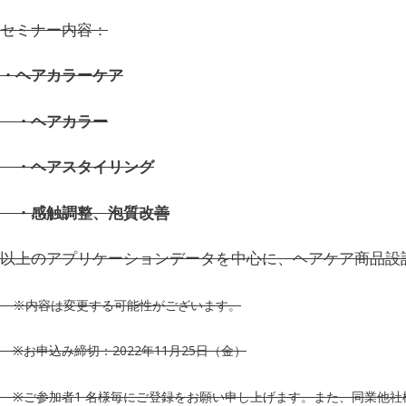
セミナー内容：
・ヘアカラーケア
・ヘアカラー
・ヘアスタイリング
・感触調整、泡質改善
以上のアプリケーションデータを中心に、ヘアケア商品設
※内容は変更する可能性がございます。
※
お申込み締切：
2022
年
11
月
25
日（金）
※
ご参加者
1
名様毎にご登録をお願い申し上げます。また、同業他社