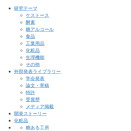
研究テーマ
ケストース
酵素
糖アルコール
食品
工業用品
化粧品
生理機能
その他
外部発表ライブラリー
学会発表
論文・寄稿
特許
受賞歴
メディア掲載
開発ストーリー
化粧品
糖ある工房