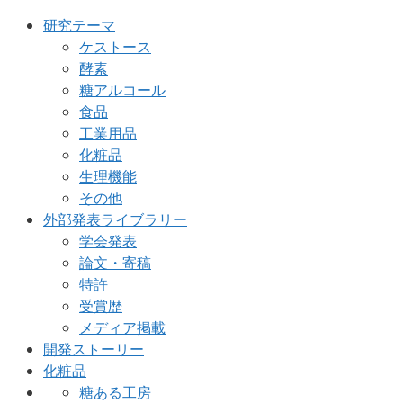
研究テーマ
ケストース
酵素
糖アルコール
食品
工業用品
化粧品
生理機能
その他
外部発表ライブラリー
学会発表
論文・寄稿
特許
受賞歴
メディア掲載
開発ストーリー
化粧品
糖ある工房