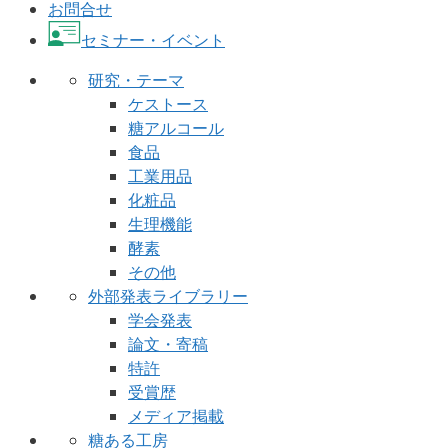
お問合せ
セミナー・イベント
研究・テーマ
ケストース
糖アルコール
食品
工業用品
化粧品
生理機能
酵素
その他
外部発表ライブラリー
学会発表
論文・寄稿
特許
受賞歴
メディア掲載
糖ある工房