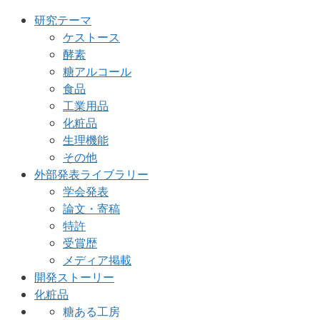
研究テーマ
ケストース
酵素
糖アルコール
食品
工業用品
化粧品
生理機能
その他
外部発表ライブラリー
学会発表
論文・寄稿
特許
受賞歴
メディア掲載
開発ストーリー
化粧品
糖ある工房