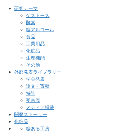
研究テーマ
ケストース
酵素
糖アルコール
食品
工業用品
化粧品
生理機能
その他
外部発表ライブラリー
学会発表
論文・寄稿
特許
受賞歴
メディア掲載
開発ストーリー
化粧品
糖ある工房