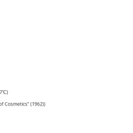
7℃)
f Cosmetics” (1962))