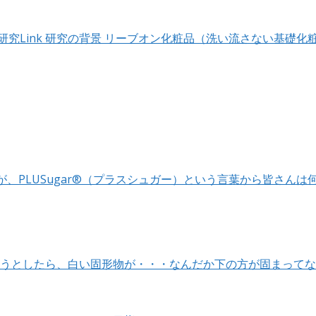
研究Link 研究の背景 リーブオン化粧品（洗い流さない基礎化
が、PLUSugar®（プラスシュガー）という言葉から皆さんは
としたら、白い固形物が・・・なんだか下の方が固まってない!