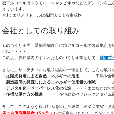
糖アルコールはトウモロコシやタピオカなどのデンプンを主
えています。
※1：エリスリトールは発酵法による生成物
会社としての取り組み
ものづくり王国、愛知県知多市に糖アルコールの製造拠点を
年以上・・・
この度、愛知県内のすぐれたものづくり企業として
愛知ブ
さらに、サステナブルな取り組みの一環として、こんな取り
・太陽光発電による自然エネルギーの活用
・・・工場や倉庫
・製造設備の見直しによるエネルギー使用量の削減
・・・ム
・デジタル化・ペーパーレス化の推進
・・・エコなだけでな
・多様な働き方の推進
・・・在宅勤務やフレックスタイム制
そして、このような取り組みを続けた結果、経済産業省・資
省エネ優良事業者（Sクラス）
の認定をいただくことができまし