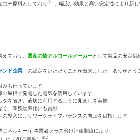
※1
な由来原料としており
、幅広い効果と高い安定性により新し
構えており、
国産の糖アルコールメーカー
として製品の安定供
ランド企業
の認定をいただくことが出来ました！ありがとう
組みも行っています。
の屋根で発電した電気を活用しています
ダを省き、適切に利用するように見直しを実施
く、業務効率化にも貢献！
の導入によりワークライフバランスの向上を目指します
源エネルギー庁 事業者クラス分け評価制度により、
※2
た（2022年度）