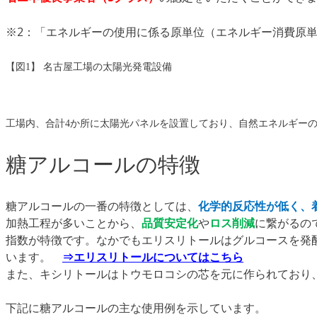
※2：「エネルギーの使用に係る原単位（エネルギー消費原単
【
図
1】
名古屋工場の太陽光発電設備
工場内、合計
4
か所に太陽光パネルを設置しており、自然エネルギー
糖アルコールの特徴
糖アルコールの一番の特徴としては、
化学的反応性が低く、
加熱工程が多いことから、
品質安定化
や
ロス削減
に繋がるの
指数が特徴です。なかでもエリスリトールはグルコースを発酵
います。
⇒エリスリトールについてはこちら
また、キシリトールはトウモロコシの芯を元に作られており
下記に糖アルコールの主な使用例を示しています。