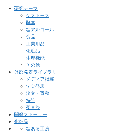
研究テーマ
ケストース
酵素
糖アルコール
食品
工業用品
化粧品
生理機能
その他
外部発表ライブラリー
メディア掲載
学会発表
論文・寄稿
特許
受賞歴
開発ストーリー
化粧品
糖ある工房