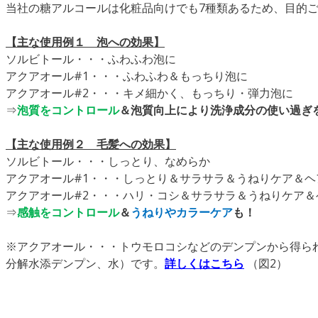
当社の糖アルコールは化粧品向けでも7種類あるため、目的
【主な使用例１ 泡への効果】
ソルビトール・・・ふわふわ泡に
アクアオール#1・・・ふわふわ＆もっちり泡に
アクアオール#2・・・キメ細かく、もっちり・弾力泡に
⇒
泡質をコントロール
＆泡質向上により洗浄成分の使い過ぎ
【主な使用例２ 毛髪への効果】
ソルビトール・・・しっとり、なめらか
アクアオール#1・・・しっとり＆サラサラ＆うねりケア＆ヘ
アクアオール#2・・・ハリ・コシ＆サラサラ＆うねりケア＆
⇒
感触をコントロール
＆
うねりやカラーケア
も！
※アクアオール・・・トウモロコシなどのデンプンから得ら
分解水添デンプン、水）です。
詳しくはこちら
（図2）