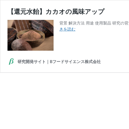
【還元水飴】カカオの風味アップ
背景 解決方法 用途 使用製品 研究
【還
きを読む
元
水
飴】
カ
カ
研究開発サイト｜Bフードサイエンス株式会社
オ
の
風
味
ア
ッ
プ