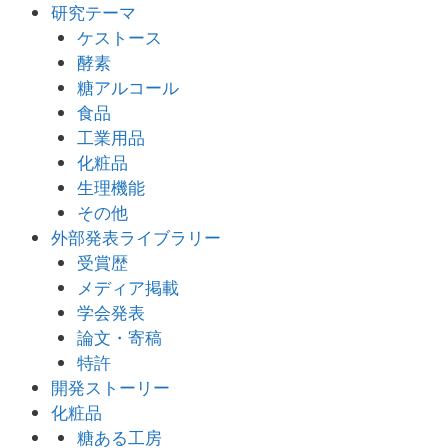
研究テーマ
ケストース
酵素
糖アルコール
食品
工業用品
化粧品
生理機能
その他
外部発表ライブラリー
受賞歴
メディア掲載
学会発表
論文・寄稿
特許
開発ストーリー
化粧品
糖ある工房